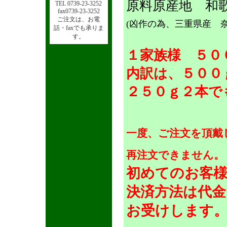
原料原産地 和
TEL 0739-23-3252
fax0739-23-3252
ご注文は、お電
(凶作の為、三重県産 
話・faxでも承りま
す。
１家族様 ５０
内訳は、５００
２５０ｇ２本で
一度、ご注文を頂戴
再注文できません。
初めてのお客
決済方法は代金
お受けします