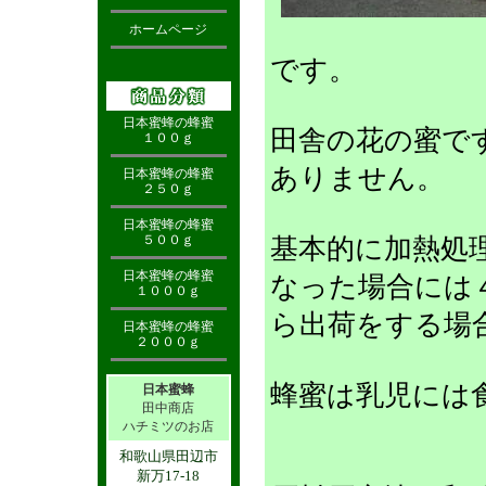
ホームページ
です。
日本蜜蜂の蜂蜜
田舎の花の蜜で
１００ｇ
ありません。
日本蜜蜂の蜂蜜
２５０ｇ
日本蜜蜂の蜂蜜
５００ｇ
基本的に加熱処
日本蜜蜂の蜂蜜
なった場合には
１０００ｇ
ら出荷をする場
日本蜜蜂の蜂蜜
２０００ｇ
蜂蜜は乳児には
日本蜜蜂
田中商店
ハチミツのお店
和歌山県田辺市
新万17-18