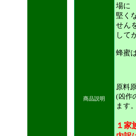
場に
堅く
せん
して
蜂蜜
原料
(凶
商品説明
ます。
１家