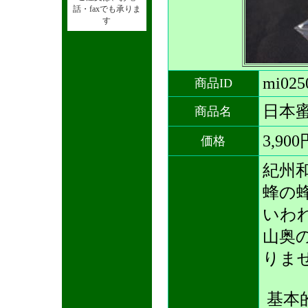
話・faxでも承りま
す
mi025
商品ID
日本
商品名
3,90
価格
紀州
蜂の
いわ
山奥
りま
基本