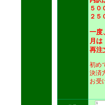
内訳
５０
２５
一度
月は
再注
初め
決済
お受