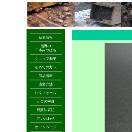
新着情報
熊野の
日本みつばち
ショップ概要
初めての方へ
商品情報
注文方法
注文フォーム
かごの中身
通販法表記
問い合わせ
ホームページ